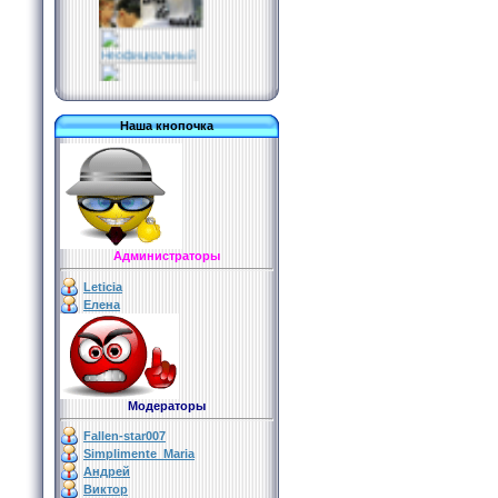
Наша кнопочка
http://websurf.ru/?
ref=126400
Администраторы
Leticia
Елена
Модераторы
Fallen-star007
Simplimente_Maria
Андрей
Виктор