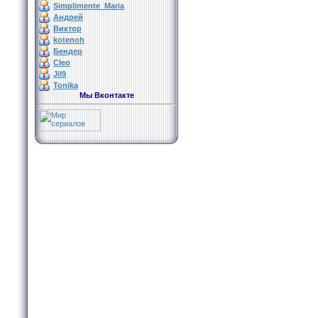
Simplimente_Maria
Андрей
Виктор
kotenoh
Бендер
Cleo
Jil9
Tonika
Мы Вконтакте