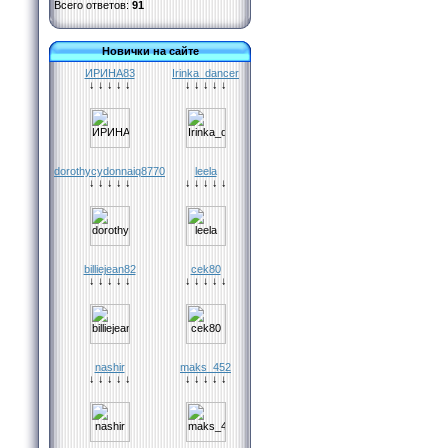
Всего ответов:
91
Новички на сайте
ИРИНА83
Irinka_dancer
↓ ↓ ↓ ↓ ↓
↓ ↓ ↓ ↓ ↓
dorothycydonnaiq8770
leela
↓ ↓ ↓ ↓ ↓
↓ ↓ ↓ ↓ ↓
billiejean82
cek80
↓ ↓ ↓ ↓ ↓
↓ ↓ ↓ ↓ ↓
nashir
maks_452
↓ ↓ ↓ ↓ ↓
↓ ↓ ↓ ↓ ↓