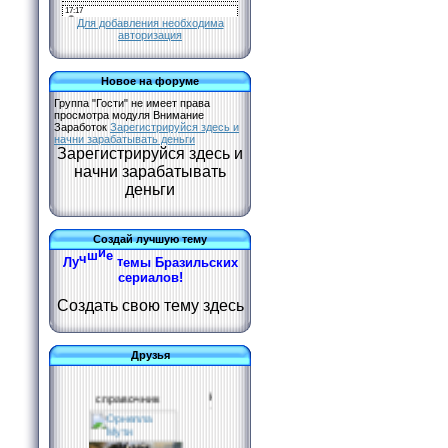
Для добавления необходима
авторизация
Новое на форуме
Группа "Гости" не имеет права
просмотра модуля
Внимание
Заработок
Зарегистрируйся здесь и
начни зарабатывать деньги
Зарегистрируйся здесь и
начни зарабатывать
деньги
Создай лучшую тему
Б
р
ы
а
м
з
Л
у
ч
ш
и
е
т
е
и
л
ь
с
к
и
х
с
е
р
и
а
л
о
в
!
Создать свою тему здесь
Друзья