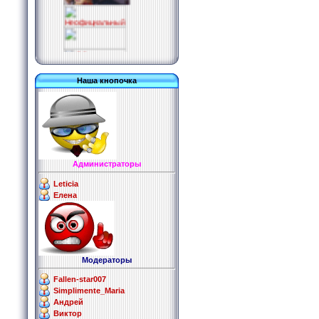
Наша кнопочка
http://websurf.ru/?
ref=126400
Администраторы
Leticia
Елена
Модераторы
Fallen-star007
Simplimente_Maria
Андрей
Виктор