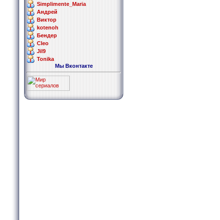
Simplimente_Maria
Андрей
Виктор
kotenoh
Бендер
Cleo
Jil9
Tonika
Мы Вконтакте