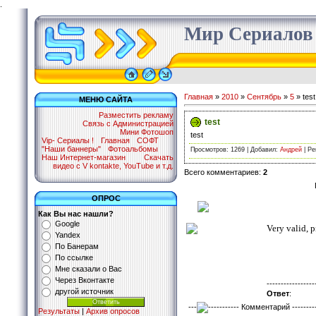
.
Мир Сериалов
Главная
»
2010
»
Сентябрь
»
5
» test
МЕНЮ САЙТА
Разместить рекламу
test
Связь с Администрацией
Мини Фотошоп
test
Vip- Сериалы !
Главная
СОФТ
"Наши баннеры"
Фотоальбомы
Просмотров
: 1269 |
Добавил
:
Андрей
|
Ре
Наш Интернет-магазин
Скачать
видео с V kontakte, YouTube и т.д.
Всего комментариев
:
2
ОПРОС
Сообщение
№
1 Написал
Как Вы нас нашли?
Google
Very valid, p
Yandex
По Банерам
По ссылке
Мне сказали о Вас
Через Вконтакте
-----------------
другой источник
Ответ
:
---
----------- Комментарий ---------
Результаты
|
Архив опросов