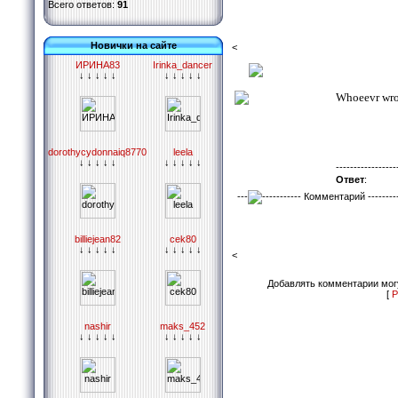
Всего ответов:
91
Новички на сайте
<
ИРИНА83
Irinka_dancer
Сообщение
№
2 Написал
↓ ↓ ↓ ↓ ↓
↓ ↓ ↓ ↓ ↓
Whoeevr wrot
dorothycydonnaiq8770
leela
↓ ↓ ↓ ↓ ↓
↓ ↓ ↓ ↓ ↓
-----------------
Ответ
:
---
----------- Комментарий ---------
billiejean82
cek80
↓ ↓ ↓ ↓ ↓
↓ ↓ ↓ ↓ ↓
<
Добавлять комментарии могу
[
Р
nashir
maks_452
↓ ↓ ↓ ↓ ↓
↓ ↓ ↓ ↓ ↓