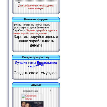
Для добавления необходима
авторизация
Новое на форуме
Группа "Гости" не имеет права
просмотра модуля
Внимание
Заработок
Зарегистрируйся здесь и
начни зарабатывать деньги
Зарегистрируйся здесь и
начни зарабатывать
деньги
Создай лучшую тему
Л
у
ч
ш
и
е
т
е
м
ы
Б
р
а
з
и
л
ь
с
к
и
х
с
е
р
и
а
л
о
в
!
Создать свою тему здесь
Друзья