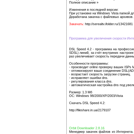
Полное описание »
Изменения в последней версии:
При установке на Windows Vista папкой д
Доработана закачка с файловых архивов
Закачать:
http://serealtv.ifolder.ru/13421681
Программа для увеличения скорости Инте
DSL Speed 4.2 - программа на профессио
SDSL) линий, за счёт внутриних настроек
раз увеличивает скорость передачи данн
Особенности программы:
- производит online проверку ваших ISPs
- оптимизируют ваше соединение DSL(AD
- возрастает скорость загрузки страниц.
- исправляет ошибки dns.
- регулирования класса dns.
- автоматическая настройка dns под увел
Размер: 1.3 Мб
ОС: Windows 98/2000/XP/2003/Vista
Скачать DSL Speed 4.2:
http://fileshare.in.ua/2179107
Orbit Downloader 2.8.16
Менеджер закачек файлов из Интернета.