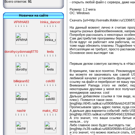
Всего ответов:
91
- открыть любой файл с сервера, даже на
Размер: 1.2 мега
ОС: Windows
Новички на сайте
Скачать [url=http://serealtv.ifolder.ru/133687
ИРИНА83
Irinka_dancer
↓ ↓ ↓ ↓ ↓
↓ ↓ ↓ ↓ ↓
На данный момент лично я считаю прог
защиты разных файлообменников, наприм
Попробую рассказать о некоторых особен
Сам дистрибутив программы берем здесь
Если вдруг не работает или работала, 
тоже надо обновить плагины. Подробнее ч
Интсалляции не требует, просто распако
dorothycydonnaiq8770
leela
Основное окно выглядит так
↓ ↓ ↓ ↓ ↓
↓ ↓ ↓ ↓ ↓
Первым делом советую заглянуть в «Наст
В принципе, там все понятно. Рекомендую
вы можете ее закачивать как самой US
любимой качалке установить функцию «с
billiejean82
cek80
ссылку на файл и перебросит ее вашу пр
↓ ↓ ↓ ↓ ↓
↓ ↓ ↓ ↓ ↓
Внимание! Рапида этого не любит, пе
некоторыми другими у меня все получал
менеджеров закачки. cool
Дальше добавляем ссылки в том виде, к
плюс). Появится такое окно.
[img]http://i045.radikal.ru/0908/5b/eb2418736
Прописываем здесь адрес папки, куда со
А дальше два варианта событий: либо USD
nashir
maks_452
[img]http://i033.radikal.ru/0908/54/b613269a0
↓ ↓ ↓ ↓ ↓
↓ ↓ ↓ ↓ ↓
А это значит, что ваши ссылки битые 
нельзя... cry
Либо главное окно будет выглядеть так:
[img]http://s39.radikal.ru/i083/0908/c4/11d1e
и это значит, что можно ложться спать, 