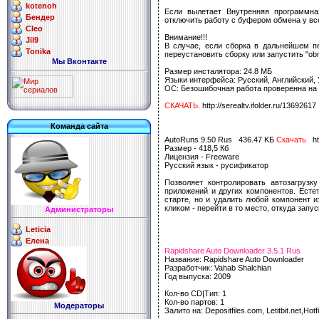
kotenoh
Если вылетает Внутренняя программная
Бендер
отключить работу с буфером обмена у вс
Cleo
Внимание!!!
Jil9
В случае, если сборка в дальнейшем пе
Tonika
переустановить сборку или запустить "obn
Мы Вконтакте
Размер инсталятора: 24.8 МБ
Языки интерфейса: Русский, Английский,
ОС: Безошибочная работа проверенна на 
СКАЧАТЬ.
http://serealtv.ifolder.ru/13692617
Команда сайта
AutoRuns 9.50 Rus 436.47 KБ
Скачать
htt
Размер - 418,5 Кб
Лицензия - Freeware
Русский язык - русификатор
Позволяет контролировать автозагрузк
приложений и других компонентов. Естет
старте, но и удалить любой компонент из
кликом - перейти в то место, откуда зап
Администраторы
Leticia
Елена
Rapidshare Auto Downloader 3.5.1 Rus
Название: Rapidshare Auto Downloader
Разработчик: Vahab Shalchian
Год выпуска: 2009
Кол-во CD|Тип: 1
Кол-во партов: 1
Модераторы
Залито на: Depositfiles.com, Letitbit.net,Hotf