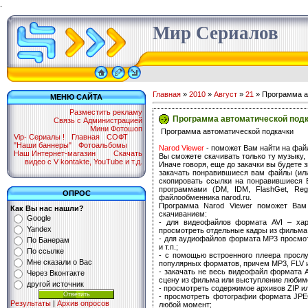
.
Мир Сериалов
Главная
»
2010
»
Август
»
21
» Программа а
МЕНЮ САЙТА
Разместить рекламу
Программа автоматической под
Связь с Администрацией
Мини Фотошоп
Программа автоматической подкачки
Vip- Сериалы !
Главная
СОФТ
"Наши баннеры"
Фотоальбомы
Narod Viewer
- поможет Вам найти на фай
Наш Интернет-магазин
Скачать
Вы сможете скачивать только ту музыку
видео с V kontakte, YouTube и т.д.
Иначе говоря, еще до закачки вы будете 
закачать понравившиеся вам файлы (или
скопировать ссылки на понравившиеся
программами (DM, IDM, FlashGet, Reg
ОПРОС
файлообменника narod.ru.
Программа Narod Viewer поможет Вам
Как Вы нас нашли?
скачиванием:
Google
- для видеофайлов формата AVI – хара
Yandex
просмотреть отдельные кадры из фильма
- для аудиофайлов формата MP3 просмотр
По Банерам
и т.п.;
По ссылке
- с помощью встроенного плеера прос
Мне сказали о Вас
популярных форматов, причем MP3, FLV и 
- закачать не весь видеофайл формата A
Через Вконтакте
сцену из фильма или выступление любимо
другой источник
- просмотреть содержимое архивов ZIP и
- просмотреть фотографии формата JPE
Результаты
|
Архив опросов
любой момент;