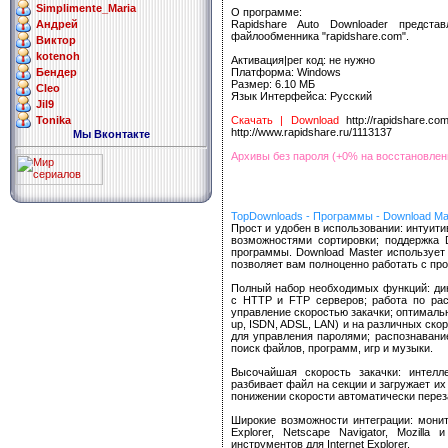
Simplimente_Maria
О программе:
Rapidshare Auto Downloader предст
Андрей
файлообменника "rapidshare.com".
Виктор
kotenoh
Активация|рег код: не нужно
Платформа: Windows
Бендер
Размер: 6.10 МБ
Cleo
Язык Интерфейса: Русский
Jil9
Скачать | Download
http://rapidshare.co
Tonika
http://www.rapidshare.ru/1113137
Мы Вконтакте
Архивы без пароля (+0% на восстановлен
TopDownloads - Программы - Download Mas
Прост и удобен в использовании: интуит
возможностями сортировки; поддержка D
программы. Download Master использует
позволяет вам полноценно работать с про
Полный набор необходимых функций: дин
с HTTP и FTP серверов; работа по рас
управление скоростью закачки; оптимальн
up, ISDN, ADSL, LAN) и на различных ско
для управления паролями; распознавание
поиск файлов, программ, игр и музыки.
Высочайшая скорость закачки: интелл
разбивает файл на секции и загружает их
понижении скорости автоматически переза
Широкие возможности интеграции: монито
Explorer, Netscape Navigator, Mozill
инструментов для Internet Explorer.