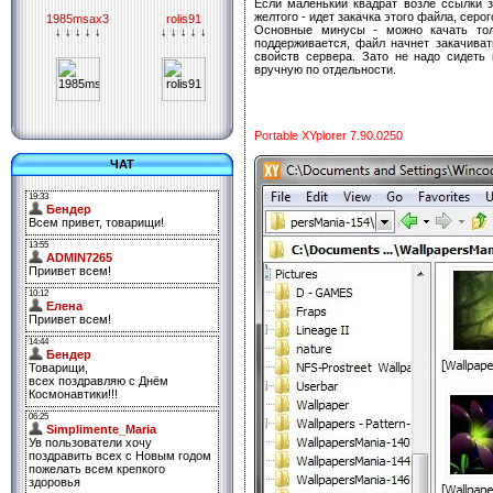
Если маленький квадрат возле ссылки з
желтого - идет закачка этого файла, серог
1985msax3
rolis91
Основные минусы - можно качать тол
↓ ↓ ↓ ↓ ↓
↓ ↓ ↓ ↓ ↓
поддерживается, файл начнет закачиват
свойств сервера. Зато не надо сидеть 
вручную по отдельности.
Portable XYplorer 7.90.0250
ЧАТ