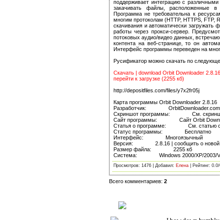
поддерживает интеграцию с различными бр
закачивать файлы, расположенные в 
Программа не требовательна к ресурсам
многим протоколам (HTTP, HTTPS, FTP, 
скачивания и автоматически загружать 
работы через прокси-сервер. Предусмо
потоковых аудио/видео данных, встречающ
контента на веб-странице, то он автом
Интерфейс программы переведен на многи
Русификатор можно скачать по следующей с
Скачать | download Orbit Downloader 2.8.1
перейти к загрузке (2255 кб)
http://depositfiles.com/files/y7x2fr05j
Карта программы Orbit Downloader 2.8.16
Разработчик: OrbitDownloader.com
Скриншот программы: См. скриншот O
Сайт программы: Сайт Orbit Downloa
Статья о программе: См. статью об
Статус программы: Бесплатно
Интерфейс: Многоязычный
Версия: 2.8.16 | сообщить о новой 
Размер файла: 2255 кб
Система: Windows 2000/XP/2003/Vi
Просмотров
: 1476 |
Добавил
:
Елена
|
Рейтинг
:
0.0
/
Всего комментариев
:
2
Сообщение
№
1 Написал:
Ella
(