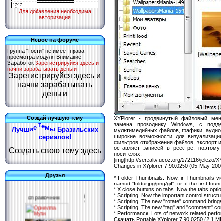
Для добавления необходима
авторизация
Новое на форуме
Группа "Гости" не имеет права
просмотра модуля
Внимание
Заработок
Зарегистрируйся здесь и
начни зарабатывать деньги
Зарегистрируйся здесь и
начни зарабатывать
деньги
Создай лучшую тему
XYPlorer - продвинутый файловый мене
и
замена проводнику Windows, с подд
к
х
с
ь
Л
у
ч
ш
и
е
т
е
м
ы
Б
р
а
з
и
л
мультимедийных файлов, графики, аудио,
с
широкие возможности для визуализаци
е
р
и
а
л
о
в
!
фильтров отображения файлов, экспорт и
оставляет записей в реестре, поэтом
Создать свою тему здесь
носителях.
[img]http://serealtv.ucoz.org/272116/jelezo/X
Changes in XYplorer 7.90.0250 (05-May-200
Друзья
* Folder Thumbnails. Now, in Thumbnails view
named "folder.jpg/png/gif", or of the first foun
* X close buttons on tabs. Now the tabs opti
* Scripting. Now the important control structu
* Scripting. The new "rotate" command bring
* Scripting. The new "tag" and "comment" c
* Performance. Lots of network related per
Скачать Portable XYplorer 7.90.0250 (2,1 М