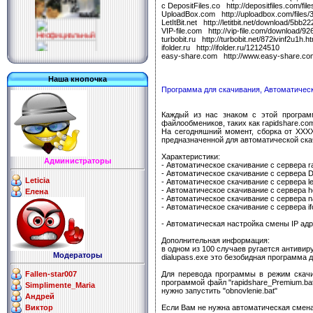
с DepositFiles.co http://depositfiles.com/fil
UploadBox.com http://uploadbox.com/files
LetItBit.net http://letitbit.net/download/5bb
VIP-file.com http://vip-file.com/download/9
turbobit.ru http://turbobit.net/872ivinf2u1h.ht
ifolder.ru http://ifolder.ru/12124510
easy-share.com http://www.easy-share.com
Наша кнопочка
Программа для скачивания, Автоматическ
Каждый из нас знаком с этой програм
http://websurf.ru/?
файлообмеников, таких как rapidshare.co
ref=126400
На сегодняшний момент, сборка от XXXX
предназначенной для автоматической ска
Характеристики:
Администраторы
- Автоматическое скачивание с сервера r
- Автоматическое скачивание с сервера De
Leticia
- Автоматическое скачивание с сервера leti
- Автоматическое скачивание с сервера ho
Елена
- Автоматическое скачивание с сервера n
- Автоматическое скачивание с сервера ifo
- Автоматическая настройка смены IP ад
Дополнительная информация:
в одном из 100 случаев ругается антивиру
Модераторы
dialupass.exe это безобидная программа 
Для перевода программы в режим скачив
Fallen-star007
программой файл "rapidshare_Premium.bat
Simplimente_Maria
нужно запустить "obnovlenie.bat"
Андрей
Если Вам не нужна автоматическая смена 
Виктор